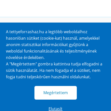
Honlaptérkép
A tettyeforrashaz.hu a legtöbb weboldalhoz
Impresszum
hasonlóan sütiket (cookie-kat) használ, amelyekkel
Sütik
anonim statisztikai információkat gyűjtünk a
Adatvédelem
weboldal funkcionalitásának és teljesítményének
Közérdekű adatok
növelése érdekében.
A "Megértettem" gombra kattintva tudja elfogadni a
sütik használatát. Ha nem fogadja el a sütiket, nem
fogja tudni teljeskörűen használni oldalunkat.
Megértettem
Elutasít