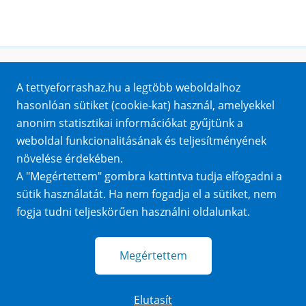
Honlaptérkép
A tettyeforrashaz.hu a legtöbb weboldalhoz
Impresszum
hasonlóan sütiket (cookie-kat) használ, amelyekkel
Sütik
anonim statisztikai információkat gyűjtünk a
Adatvédelem
weboldal funkcionalitásának és teljesítményének
Közérdekű adatok
növelése érdekében.
A "Megértettem" gombra kattintva tudja elfogadni a
sütik használatát. Ha nem fogadja el a sütiket, nem
fogja tudni teljeskörűen használni oldalunkat.
Megértettem
Elutasít