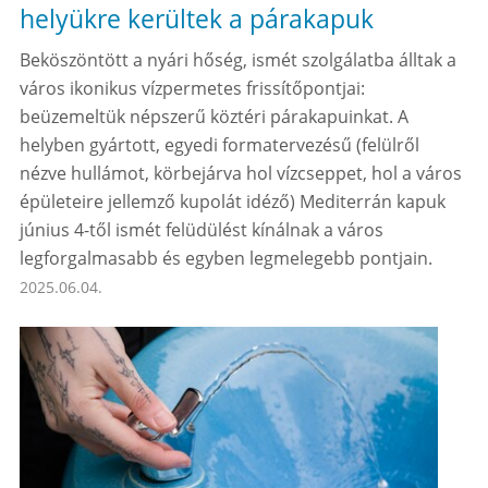
helyükre kerültek a párakapuk
Beköszöntött a nyári hőség, ismét szolgálatba álltak a
város ikonikus vízpermetes frissítőpontjai:
beüzemeltük népszerű köztéri párakapuinkat. A
helyben gyártott, egyedi formatervezésű (felülről
nézve hullámot, körbejárva hol vízcseppet, hol a város
épületeire jellemző kupolát idéző) Mediterrán kapuk
június 4-től ismét felüdülést kínálnak a város
legforgalmasabb és egyben legmelegebb pontjain.
2025.06.04.