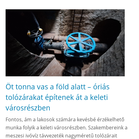
Öt tonna vas a föld alatt – óriás
tolózárakat építenek át a keleti
városrészben
Fontos, ám a lakosok számára kevésbé érzékelhető
munka folyik a keleti városrészben. Szakembereink a
meszesi ivóvíz távvezeték nagyméretű tolózárait