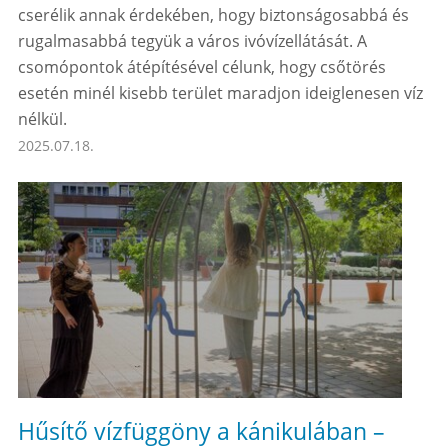
cserélik annak érdekében, hogy biztonságosabbá és
rugalmasabbá tegyük a város ivóvízellátását. A
csomópontok átépítésével célunk, hogy csőtörés
esetén minél kisebb terület maradjon ideiglenesen víz
nélkül.
2025.07.18.
Hűsítő vízfüggöny a kánikulában –