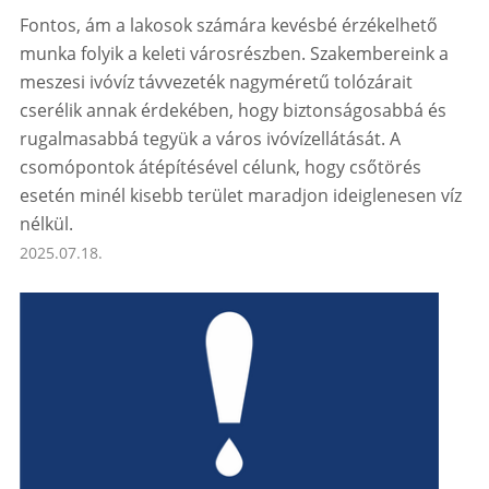
Fontos, ám a lakosok számára kevésbé érzékelhető
munka folyik a keleti városrészben. Szakembereink a
meszesi ivóvíz távvezeték nagyméretű tolózárait
cserélik annak érdekében, hogy biztonságosabbá és
rugalmasabbá tegyük a város ivóvízellátását. A
csomópontok átépítésével célunk, hogy csőtörés
esetén minél kisebb terület maradjon ideiglenesen víz
nélkül.
2025.07.18.