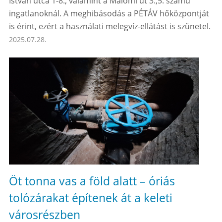
István utca 1-8., valamint a Málomi út 3.,5. számú
ingatlanoknál. A meghibásodás a PÉTÁV hőközpontját
is érint, ezért a használati melegvíz-ellátást is szünetel.
2025.07.28.
Öt tonna vas a föld alatt – óriás
tolózárakat építenek át a keleti
városrészben