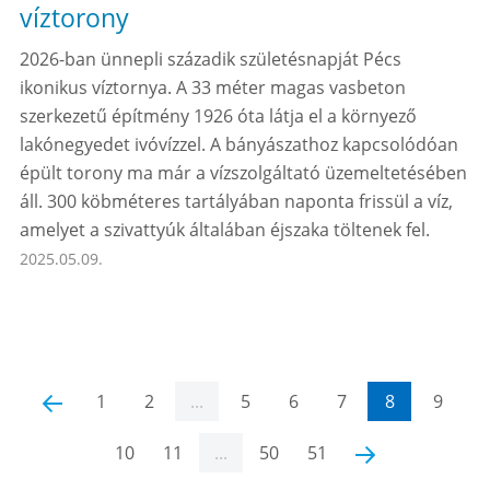
víztorony
2026-ban ünnepli századik születésnapját Pécs
ikonikus víztornya. A 33 méter magas vasbeton
szerkezetű építmény 1926 óta látja el a környező
lakónegyedet ivóvízzel. A bányászathoz kapcsolódóan
épült torony ma már a vízszolgáltató üzemeltetésében
áll. 300 köbméteres tartályában naponta frissül a víz,
amelyet a szivattyúk általában éjszaka töltenek fel.
2025.05.09.
‹
1
2
...
5
6
7
8
9
10
11
...
50
51
›