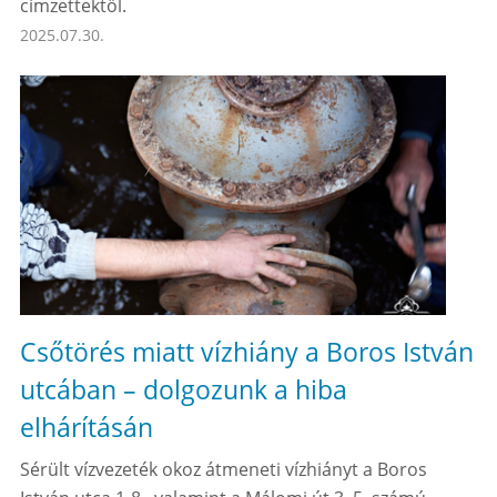
címzettektől.
2025.07.30.
Csőtörés miatt vízhiány a Boros István
utcában – dolgozunk a hiba
elhárításán
Sérült vízvezeték okoz átmeneti vízhiányt a Boros