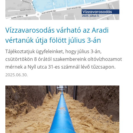
Vízzavarosodás várható az Aradi
vértanúk útja fölött július 3-án
Tájékoztatjuk ügyfeleinket, hogy július 3-án,
csütörtökön 8 órától szakembereink oltóvízhozamot
mérnek a Nyíl utca 31-es számnál lévő tűzcsapon.
2025.06.30.