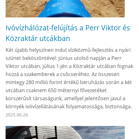
Ivóvízhálózat-felújítás a Perr Viktor és
Közraktár utcákban
Két újabb helyszínen indul víziközmű-fejlesztés a nyári
szünet beköszöntével: június utolsó napján a Perr
Viktor utcában, július 1-jén a Közraktár utcában fognak
hozzá a szakemberek a csőcseréhez. Az összesen
mintegy 280 millió forint értékű beruházás során a két
utcában csaknem 650 méternyi fővezetéket
korszerűsít társaságunk, amellyel jelentősen javul a
környék ivóvízellátásának folyamatossága, biztonsága.
2025.06.26.