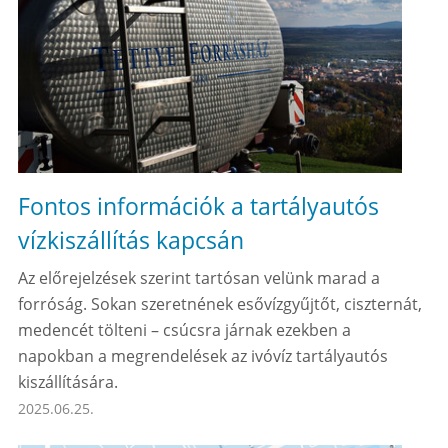
Fontos információk a tartályautós
vízkiszállítás kapcsán
Az előrejelzések szerint tartósan velünk marad a
forróság. Sokan szeretnének esővízgyűjtőt, ciszternát,
medencét tölteni – csúcsra járnak ezekben a
napokban a megrendelések az ivóvíz tartályautós
kiszállítására.
2025.06.25.