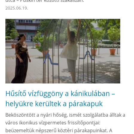
utca – Puskin tér közötti szakaszán.
2025.06.19.
Hűsítő vízfüggöny a kánikulában –
helyükre kerültek a párakapuk
Beköszöntött a nyári hőség, ismét szolgálatba álltak a
város ikonikus vízpermetes frissítőpontjai:
beüzemeltük népszerű köztéri párakapuinkat. A