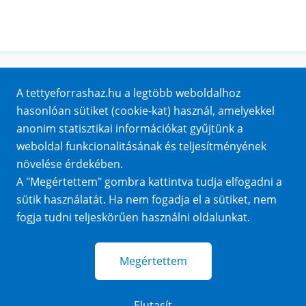
Honlaptérkép
A tettyeforrashaz.hu a legtöbb weboldalhoz
Impresszum
hasonlóan sütiket (cookie-kat) használ, amelyekkel
Sütik
anonim statisztikai információkat gyűjtünk a
Adatvédelem
weboldal funkcionalitásának és teljesítményének
Közérdekű adatok
növelése érdekében.
A "Megértettem" gombra kattintva tudja elfogadni a
sütik használatát. Ha nem fogadja el a sütiket, nem
fogja tudni teljeskörűen használni oldalunkat.
Megértettem
Elutasít