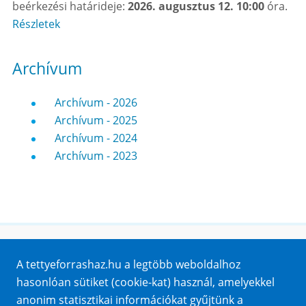
beérkezési határideje:
2026. augusztus 12. 10:00
óra.
Részletek
Archívum
Archívum - 2026
Archívum - 2025
Archívum - 2024
Archívum - 2023
Honlaptérkép
A tettyeforrashaz.hu a legtöbb weboldalhoz
Impresszum
hasonlóan sütiket (cookie-kat) használ, amelyekkel
Sütik
anonim statisztikai információkat gyűjtünk a
Adatvédelem