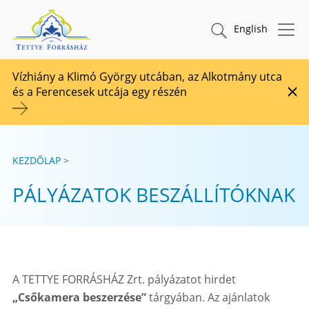
Tovább a tartalomhoz
TETTYE FORRÁSHÁZ Zrt.
Keresés indítása
English
Vízhiány a Klimó György utcában, az Alkotmány utca
és a Ferencesek utcája egy részén
Fig
KEZDŐLAP
PÁLYÁZATOK BESZÁLLÍTÓKNAK
A TETTYE FORRÁSHÁZ Zrt. pályázatot hirdet
„Csőkamera beszerzése”
tárgyában. Az ajánlatok