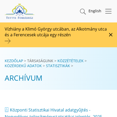
Tovább a tartalomhoz
TETTYE FORRÁSHÁZ Zrt.
Keresés indítása
English
Vízhiány a Klimó György utcában, az Alkotmány utca
és a Ferencesek utcája egy részén
Fig
KEZDŐLAP
TÁRSASÁGUNK
KÖZZÉTÉTELEK
KÖZÉRDEKŰ ADATOK
STATISZTIKÁK
ARCHÍVUM
Központi Statisztikai Hivatal adatgyűjtés -
Negyedéves teljesítménystatisztikai jelentés, 2025.