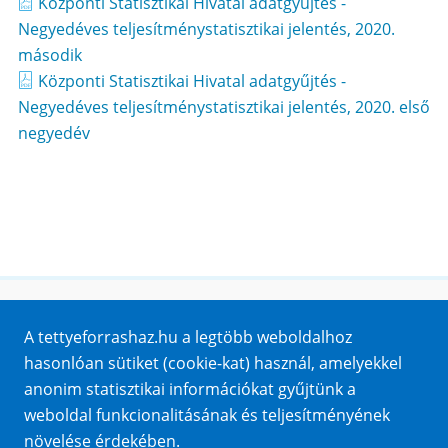
Központi Statisztikai Hivatal adatgyűjtés -
Negyedéves teljesítménystatisztikai jelentés, 2020.
második
Központi Statisztikai Hivatal adatgyűjtés -
Negyedéves teljesítménystatisztikai jelentés, 2020. első
negyedév
Honlaptérkép
A tettyeforrashaz.hu a legtöbb weboldalhoz
Impresszum
hasonlóan sütiket (cookie-kat) használ, amelyekkel
Sütik
anonim statisztikai információkat gyűjtünk a
Adatvédelem
weboldal funkcionalitásának és teljesítményének
Közérdekű adatok
növelése érdekében.