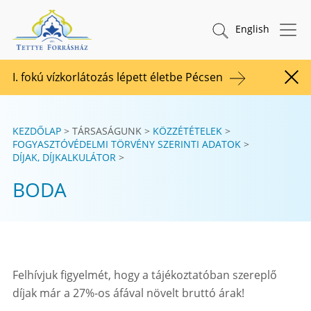
Tovább a tartalomhoz
TETTYE FORRÁSHÁZ Zrt.
Keresés indítása
English
I. fokú vízkorlátozás lépett életbe Pécsen
Figy
KEZDŐLAP
TÁRSASÁGUNK
KÖZZÉTÉTELEK
FOGYASZTÓVÉDELMI TÖRVÉNY SZERINTI ADATOK
DÍJAK, DÍJKALKULÁTOR
BODA
Felhívjuk figyelmét, hogy a tájékoztatóban szereplő
díjak már a 27%-os áfával növelt bruttó árak!