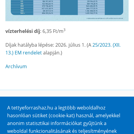
3
vízterhelési díj
: 6,35 Ft/m
Díjak hatályba lépése: 2026. július 1. (A
25/2023. (XII.
13.) EM rendelet
alapján.)
Archívum
Honlaptérkép
A tettyeforrashaz.hu a legtöbb weboldalhoz
Impresszum
hasonlóan sütiket (cookie-kat) használ, amelyekkel
Sütik
anonim statisztikai információkat gyűjtünk a
Adatvédelem
weboldal funkcionalitásának és teljesítményének