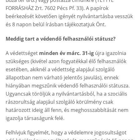
Búza tér 8/B.) vagy postázza címünkre (TETTYE
FORRÁSHÁZ Zrt. 7602 Pécs Pf. 33). A papírok
beérkezését követően igényét nyilvántartásba vesszük
és 8 napon belül írásban tájékoztatjuk Önt.
Meddig tart a védendő felhasználói státusz?
A védettséget
minden év márc. 31-ig
újra igazolnia
szükséges (kivétel azon fogyatékkal élő felhasználók
esetében, akiknél a védettség alapjául szolgáló
állapotban nem várható jelentős javulás), ennek
hiányában megszűnik védendő felhasználói státusza.
Ugyancsak töröljük a nyilvántartásból, ha a szociális
rászorultság alapjául szolgáló körülmény csak
határozott ideig áll fenn, és meghosszabbítását nem
igazolja társaságunk felé.
Felhívjuk figyelmét, hogy a védelemre jogosultságot