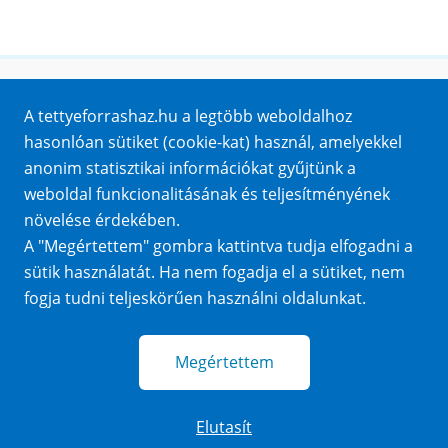
Honlaptérkép
A tettyeforrashaz.hu a legtöbb weboldalhoz
Impresszum
hasonlóan sütiket (cookie-kat) használ, amelyekkel
Sütik
anonim statisztikai információkat gyűjtünk a
Adatvédelem
weboldal funkcionalitásának és teljesítményének
Közérdekű adatok
növelése érdekében.
A "Megértettem" gombra kattintva tudja elfogadni a
sütik használatát. Ha nem fogadja el a sütiket, nem
fogja tudni teljeskörűen használni oldalunkat.
Megértettem
Elutasít