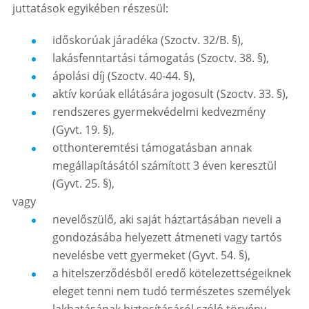
juttatások egyikében részesül:
időskorúak járadéka (Szoctv. 32/B. §),
lakásfenntartási támogatás (Szoctv. 38. §),
ápolási díj (Szoctv. 40-44. §),
aktív korúak ellátására jogosult (Szoctv. 33. §),
rendszeres gyermekvédelmi kedvezmény
(Gyvt. 19. §),
otthonteremtési támogatásban annak
megállapításától számított 3 éven keresztül
(Gyvt. 25. §),
vagy
nevelőszülő, aki saját háztartásában neveli a
gondozásába helyezett átmeneti vagy tartós
nevelésbe vett gyermeket (Gyvt. 54. §),
a hitelszerződésből eredő kötelezettségeiknek
eleget tenni nem tudó természetes személyek