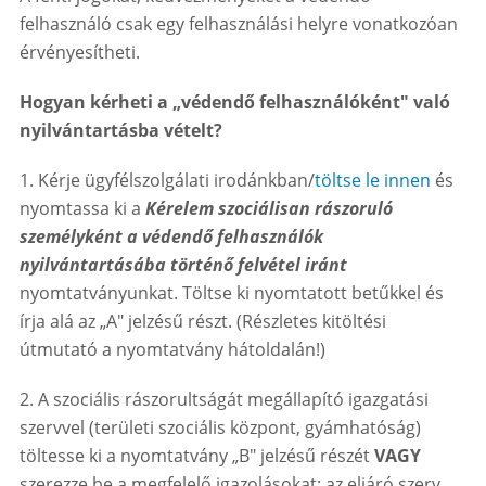
felhasználó csak egy felhasználási helyre vonatkozóan
érvényesítheti.
Hogyan kérheti a „védendő felhasználóként" való
nyilvántartásba vételt?
1. Kérje ügyfélszolgálati irodánkban/
töltse le innen
és
nyomtassa ki a
Kérelem szociálisan rászoruló
személyként a védendő felhasználók
nyilvántartásába történő felvétel iránt
nyomtatványunkat. Töltse ki nyomtatott betűkkel és
írja alá az „A" jelzésű részt. (Részletes kitöltési
útmutató a nyomtatvány hátoldalán!)
2. A szociális rászorultságát megállapító igazgatási
szervvel (területi szociális központ, gyámhatóság)
töltesse ki a nyomtatvány „B" jelzésű részét
VAGY
szerezze be a megfelelő igazolásokat: az eljáró szerv