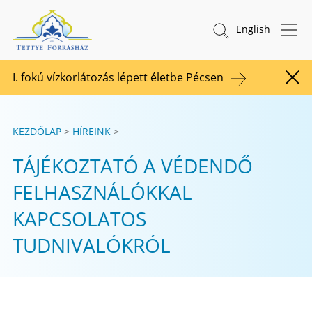
Tovább a tartalomhoz
TETTYE FORRÁSHÁZ Zrt.
Keresés indítása
English
I. fokú vízkorlátozás lépett életbe Pécsen
Figy
KEZDŐLAP
HÍREINK
TÁJÉKOZTATÓ A VÉDENDŐ
FELHASZNÁLÓKKAL
KAPCSOLATOS
TUDNIVALÓKRÓL