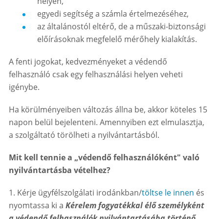
helyen,
egyedi segítség a számla értelmezéséhez,
az általánostól eltérő, de a műszaki-biztonsági
előírásoknak megfelelő mérőhely kialakítás.
A fenti jogokat, kedvezményeket a védendő
felhasználó csak egy felhasználási helyen veheti
igénybe.
Ha körülményeiben változás állna be, akkor köteles 15
napon belül bejelenteni. Amennyiben ezt elmulasztja,
a szolgáltató törölheti a nyilvántartásból.
Mit kell tennie a „védendő felhasználóként" való
nyilvántartásba vételhez?
1. Kérje ügyfélszolgálati irodánkban/
töltse le innen
és
nyomtassa ki a
Kérelem fogyatékkal élő személyként
a védendő felhasználók nyilvántartásába történő