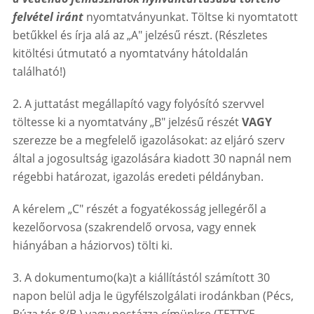
felvétel iránt
nyomtatványunkat. Töltse ki nyomtatott
betűkkel és írja alá az „A" jelzésű részt. (Részletes
kitöltési útmutató a nyomtatvány hátoldalán
található!)
2. A juttatást megállapító vagy folyósító szervvel
töltesse ki a nyomtatvány „B" jelzésű részét
VAGY
szerezze be a megfelelő igazolásokat: az eljáró szerv
által a jogosultság igazolására kiadott 30 napnál nem
régebbi határozat, igazolás eredeti példányban.
A kérelem „C" részét a fogyatékosság jellegéről a
kezelőorvosa (szakrendelő orvosa, vagy ennek
hiányában a háziorvos) tölti ki.
3. A dokumentumo(ka)t a kiállítástól számított 30
napon belül adja le ügyfélszolgálati irodánkban (Pécs,