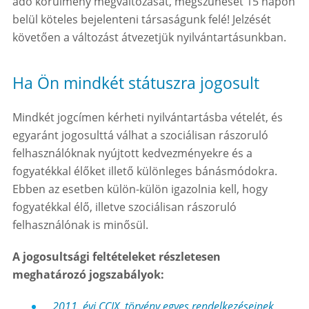
adó körülmény megváltozását, megszűnését 15 napon
belül köteles bejelenteni társaságunk felé! Jelzését
követően a változást átvezetjük nyilvántartásunkban.
Ha Ön mindkét státuszra jogosult
Mindkét jogcímen kérheti nyilvántartásba vételét, és
egyaránt jogosulttá válhat a szociálisan rászoruló
felhasználóknak nyújtott kedvezményekre és a
fogyatékkal élőket illető különleges bánásmódokra.
Ebben az esetben külön-külön igazolnia kell, hogy
fogyatékkal élő, illetve szociálisan rászoruló
felhasználónak is minősül.
A jogosultsági feltételeket részletesen
meghatározó jogszabályok:
2011. évi CCIX. törvény egyes rendelkezéseinek