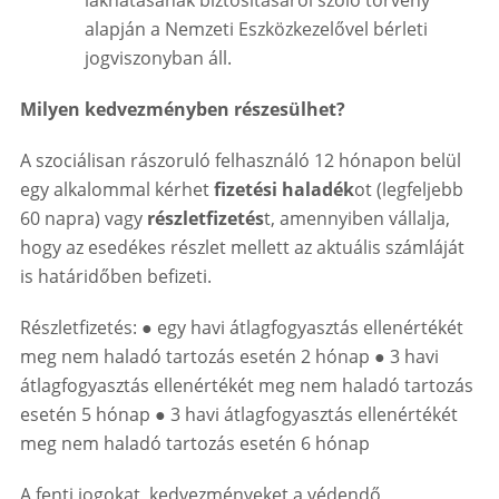
lakhatásának biztosításáról szóló törvény
alapján a Nemzeti Eszközkezelővel bérleti
jogviszonyban áll.
Milyen kedvezményben részesülhet?
A szociálisan rászoruló felhasználó 12 hónapon belül
egy alkalommal kérhet
fizetési haladék
ot
(legfeljebb
60 napra) vagy
részletfizetés
t, amennyiben vállalja,
hogy az esedékes részlet mellett az aktuális számláját
is határidőben befizeti.
Részletfizetés: ● egy havi átlagfogyasztás ellenértékét
meg nem haladó tartozás esetén 2 hónap ● 3 havi
átlagfogyasztás ellenértékét meg nem haladó tartozás
esetén 5 hónap ● 3 havi átlagfogyasztás ellenértékét
meg nem haladó tartozás esetén 6 hónap
A fenti jogokat, kedvezményeket a védendő