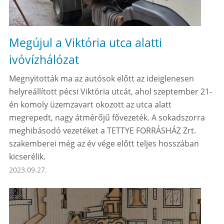
Megújul a Viktória utca alatti
ivóvízhálózat
Megnyitották ma az autósok előtt az ideiglenesen
helyreállított pécsi Viktória utcát, ahol szeptember 21-
én komoly üzemzavart okozott az utca alatt
megrepedt, nagy átmérőjű fővezeték. A sokadszorra
meghibásodó vezetéket a TETTYE FORRÁSHÁZ Zrt.
szakemberei még az év vége előtt teljes hosszában
kicserélik.
2023.09.27.