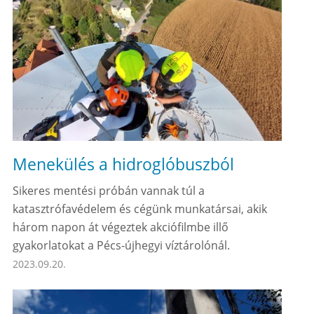
Menekülés a hidroglóbuszból
Sikeres mentési próbán vannak túl a
katasztrófavédelem és cégünk munkatársai, akik
három napon át végeztek akciófilmbe illő
gyakorlatokat a Pécs-újhegyi víztárolónál.
2023.09.20.