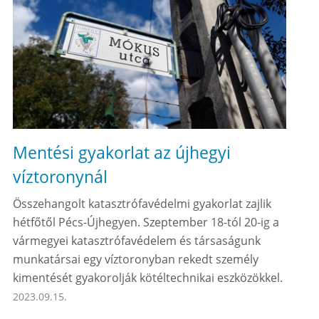
Mentési gyakorlat az újhegyi
víztoronynál
Összehangolt katasztrófavédelmi gyakorlat zajlik
hétfőtől Pécs-Újhegyen. Szeptember 18-tól 20-ig a
vármegyei katasztrófavédelem és társaságunk
munkatársai egy víztoronyban rekedt személy
kimentését gyakorolják kötéltechnikai eszközökkel.
2023.09.15.