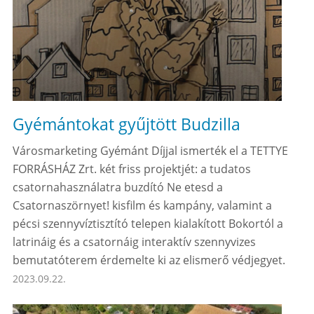
Gyémántokat gyűjtött Budzilla
Városmarketing Gyémánt Díjjal ismerték el a TETTYE
FORRÁSHÁZ Zrt. két friss projektjét: a tudatos
csatornahasználatra buzdító Ne etesd a
Csatornaszörnyet! kisfilm és kampány, valamint a
pécsi szennyvíztisztító telepen kialakított Bokortól a
latrináig és a csatornáig interaktív szennyvizes
bemutatóterem érdemelte ki az elismerő védjegyet.
2023.09.22.