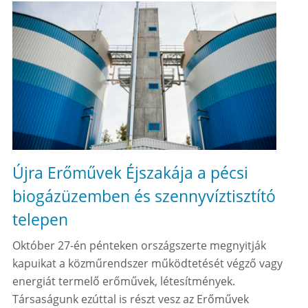
Újra Erőművek Éjszakája a pécsi
biogázüzemben és szennyvíztisztító
telepen
Október 27-én pénteken országszerte megnyitják
kapuikat a közműrendszer működtetését végző vagy
energiát termelő erőművek, létesítmények.
Társaságunk ezúttal is részt vesz az Erőművek