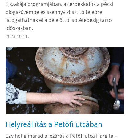
Éjszakája programjában, az érdeklődők a pécsi
biogázüzembe és szennyvíztisztító telepre
látogathatnak el a délelőttől sötétedésig tartó
időszakban.
2023.10.11.
Helyreállítás a Petőfi utcában
Egy hétig marad a lezárás a Petőfi utca Hargita –