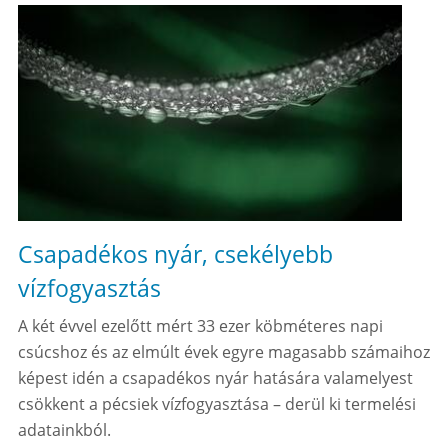
Csapadékos nyár, csekélyebb
vízfogyasztás
A két évvel ezelőtt mért 33 ezer köbméteres napi
csúcshoz és az elmúlt évek egyre magasabb számaihoz
képest idén a csapadékos nyár hatására valamelyest
csökkent a pécsiek vízfogyasztása – derül ki termelési
adatainkból.