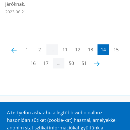
járóknak.
2023.06.21.
‹
1
2
...
11
12
13
14
15
16
17
...
50
51
›
Honlaptérkép
A tettyeforrashaz.hu a legtöbb weboldalhoz
Impresszum
hasonlóan sütiket (cookie-kat) használ, amelyekkel
Sütik
anonim statisztikai információkat gyűjtünk a