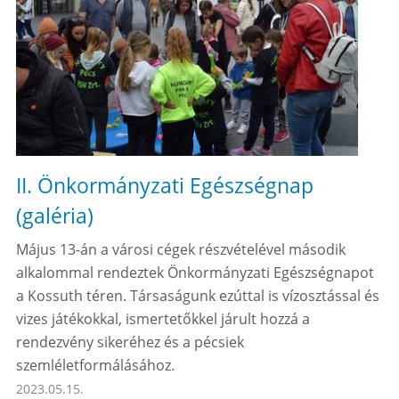
II. Önkormányzati Egészségnap
(galéria)
Május 13-án a városi cégek részvételével második
alkalommal rendeztek Önkormányzati Egészségnapot
a Kossuth téren. Társaságunk ezúttal is vízosztással és
vizes játékokkal, ismertetőkkel járult hozzá a
rendezvény sikeréhez és a pécsiek
szemléletformálásához.
2023.05.15.