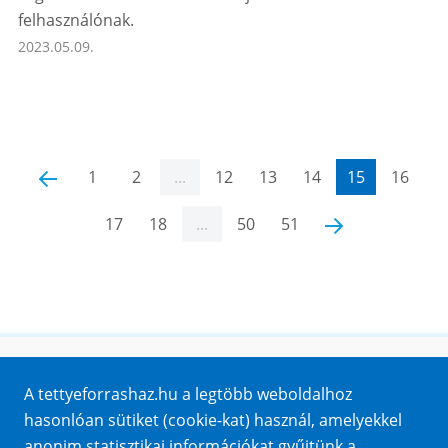
felhasználónak.
2023.05.09.
‹
1
2
...
12
13
14
15
16
17
18
...
50
51
›
Honlaptérkép
A tettyeforrashaz.hu a legtöbb weboldalhoz
Impresszum
hasonlóan sütiket (cookie-kat) használ, amelyekkel
Sütik
anonim statisztikai információkat gyűjtünk a