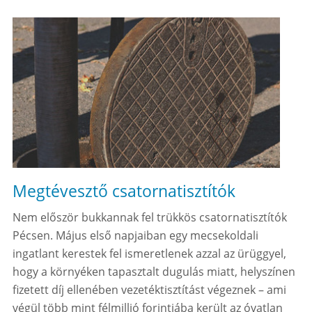
Megtévesztő csatornatisztítók
Nem először bukkannak fel trükkös csatornatisztítók
Pécsen. Május első napjaiban egy mecsekoldali
ingatlant kerestek fel ismeretlenek azzal az ürüggyel,
hogy a környéken tapasztalt dugulás miatt, helyszínen
fizetett díj ellenében vezetéktisztítást végeznek – ami
végül több mint félmillió forintjába került az óvatlan