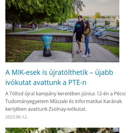
A MIK-esek is újratölthetik – újabb
ivókutat avattunk a PTE-n
A Töltsd újra! kampány keretében június 12-én a Pécsi
Tudományegyetem Műszaki és Informatikai Karának
kertjében avattunk Zsolnay-ivókutat.
2023.06.12.