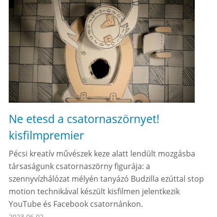
Ne etesd a csatornaszörnyet!
kisfilmpremier
Pécsi kreatív művészek keze alatt lendült mozgásba
társaságunk csatornaszörny figurája: a
szennyvízhálózat mélyén tanyázó Budzilla ezúttal stop
motion technikával készült kisfilmen jelentkezik
YouTube és Facebook csatornánkon.
2023.06.02.