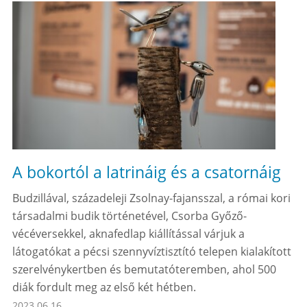
A bokortól a latrináig és a csatornáig
Budzillával, századeleji Zsolnay-fajansszal, a római kori
társadalmi budik történetével, Csorba Győző-
vécéversekkel, aknafedlap kiállítással várjuk a
látogatókat a pécsi szennyvíztisztító telepen kialakított
szerelvénykertben és bemutatóteremben, ahol 500
diák fordult meg az első két hétben.
2023.06.16.