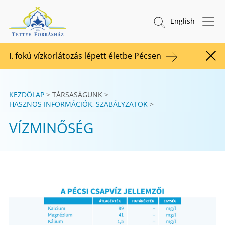
Tovább a tartalomhoz
TETTYE FORRÁSHÁZ Zrt.
Keresés indítása
English
I. fokú vízkorlátozás lépett életbe Pécsen
Figy
KEZDŐLAP
TÁRSASÁGUNK
HASZNOS INFORMÁCIÓK, SZABÁLYZATOK
VÍZMINŐSÉG