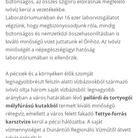
biztonságos, az összes szigorú előírásnak megfelelő
ivóvíz kerül a vezetékekbe.
Laboratóriumunkban évi 16 ezer laborvizsgálatot
végzünk, hogy megbizonyosodjunk róla, mindig
biztonságos és nemzetközi összehasonlításban is
kiváló minőségű vizet juttatunk el Önhöz. Az ivóvíz
minőségét a népegészségügyi hatóság
laboratóriumában is ellenőrzik.
A pécsiek és a környéken élők szomját
legnagyobbrészt felszín alatti vízbázisokból származó
ivóvíz oltja három saját vízbázisból: legnagyobb
arányban a város határában lévő
pellérdi és tortyogói
mélyfúrású kutakból
termelt kiváló minőségű
rétegvíz, emellett a város felett fakadó
Tettye-forrás
karsztvize
kerül a pécsi hálózatba. A saját
vízmennyiséget a Dunántúli Regionális Vízműtől átvett
ivóvíz egészíti ki.