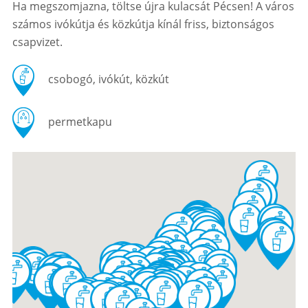
Ha megszomjazna, töltse újra kulacsát Pécsen! A város
számos ivókútja és közkútja kínál friss, biztonságos
csapvizet.
csobogó, ivókút, közkút
permetkapu