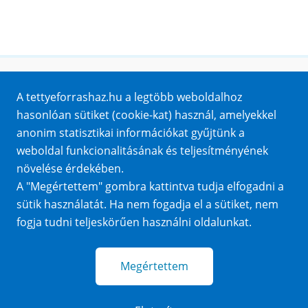
Honlaptérkép
A tettyeforrashaz.hu a legtöbb weboldalhoz
Impresszum
hasonlóan sütiket (cookie-kat) használ, amelyekkel
Sütik
anonim statisztikai információkat gyűjtünk a
Adatvédelem
weboldal funkcionalitásának és teljesítményének
Közérdekű adatok
növelése érdekében.
A "Megértettem" gombra kattintva tudja elfogadni a
sütik használatát. Ha nem fogadja el a sütiket, nem
fogja tudni teljeskörűen használni oldalunkat.
Megértettem