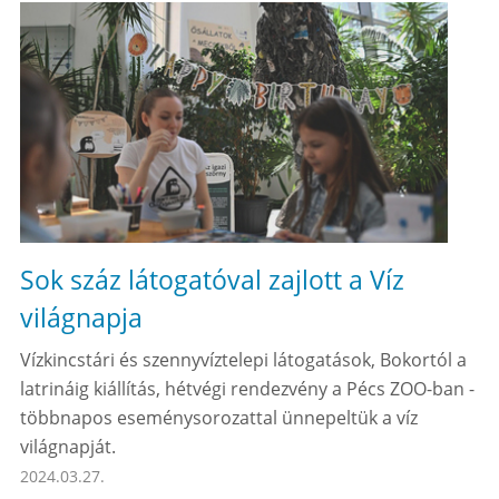
Sok száz látogatóval zajlott a Víz
világnapja
Vízkincstári és szennyvíztelepi látogatások, Bokortól a
latrináig kiállítás, hétvégi rendezvény a Pécs ZOO-ban -
többnapos eseménysorozattal ünnepeltük a víz
világnapját.
2024.03.27.