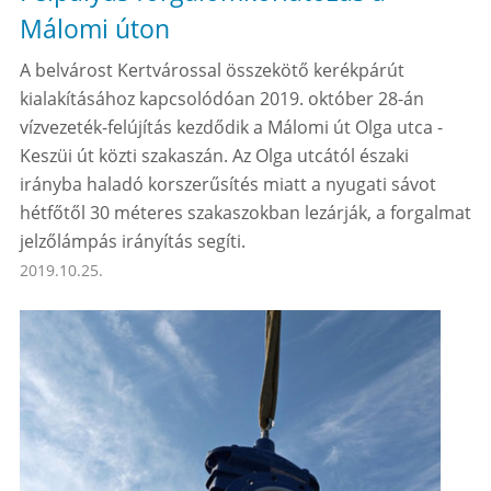
Málomi úton
A belvárost Kertvárossal összekötő kerékpárút
kialakításához kapcsolódóan 2019. október 28-án
vízvezeték-felújítás kezdődik a Málomi út Olga utca -
Keszüi út közti szakaszán. Az Olga utcától északi
irányba haladó korszerűsítés miatt a nyugati sávot
hétfőtől 30 méteres szakaszokban lezárják, a forgalmat
jelzőlámpás irányítás segíti.
2019.10.25.