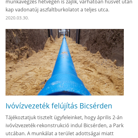
munkavégzés hétvégén is zajlik, várhatóan húsvét után
kap vadonatúj aszfaltburkolatot a teljes utca.
2020.03.30.
Ivóvízvezeték felújítás Bicsérden
Tájékoztatjuk tisztelt ügyfeleinket, hogy április 2-án
ivóvízvezeték-rekonstrukció indul Bicsérden, a Park
utcában. A munkálat a terület adottságai miatt