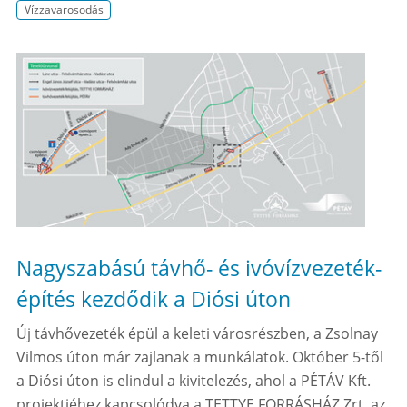
Vízzavarosodás
Nagyszabású távhő- és ivóvízvezeték-
építés kezdődik a Diósi úton
Új távhővezeték épül a keleti városrészben, a Zsolnay
Vilmos úton már zajlanak a munkálatok. Október 5-től
a Diósi úton is elindul a kivitelezés, ahol a PÉTÁV Kft.
projektjéhez kapcsolódva a TETTYE FORRÁSHÁZ Zrt. az