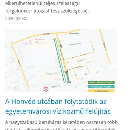
elkerülhetetlenül teljes szélességű
forgalomkorlátozást tesz szükségessé.
2020.03.30.
A Honvéd utcában folytatódik az
egyetemvárosi víziközmű-felújítás
A nagyszabású beruházás keretében összesen több
mint két kilométernyi új ivóvíz- és szennyvízvezeték