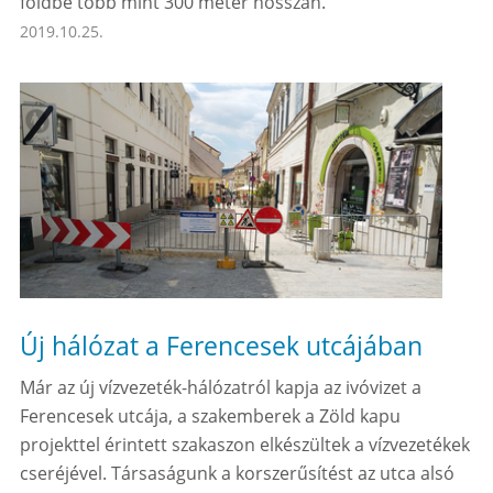
földbe több mint 300 méter hosszan.
2019.10.25.
Új hálózat a Ferencesek utcájában
Már az új vízvezeték-hálózatról kapja az ivóvizet a
Ferencesek utcája, a szakemberek a Zöld kapu
projekttel érintett szakaszon elkészültek a vízvezetékek
cseréjével. Társaságunk a korszerűsítést az utca alsó