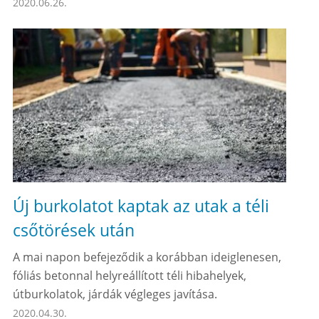
2020.06.26.
Új burkolatot kaptak az utak a téli
csőtörések után
A mai napon befejeződik a korábban ideiglenesen,
fóliás betonnal helyreállított téli hibahelyek,
útburkolatok, járdák végleges javítása.
2020.04.30.