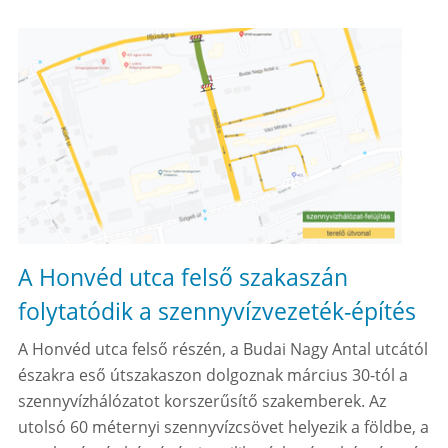
A Honvéd utca felső szakaszán
folytatódik a szennyvízvezeték-építés
A Honvéd utca felső részén, a Budai Nagy Antal utcától
északra eső útszakaszon dolgoznak március 30-tól a
szennyvízhálózatot korszerűsítő szakemberek. Az
utolsó 60 méternyi szennyvízcsövet helyezik a földbe, a