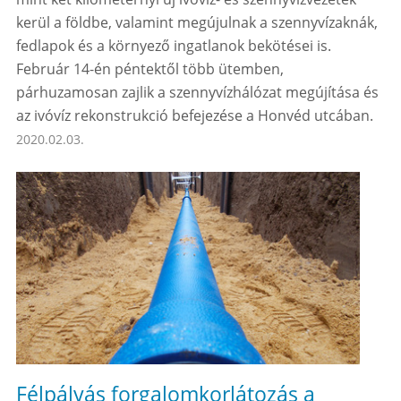
kerül a földbe, valamint megújulnak a szennyvízaknák,
fedlapok és a környező ingatlanok bekötései is.
Február 14-én péntektől több ütemben,
párhuzamosan zajlik a szennyvízhálózat megújítása és
az ivóvíz rekonstrukció befejezése a Honvéd utcában.
2020.02.03.
Félpályás forgalomkorlátozás a