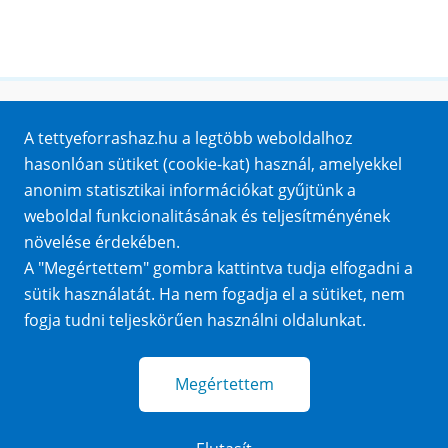
Honlaptérkép
A tettyeforrashaz.hu a legtöbb weboldalhoz
Impresszum
hasonlóan sütiket (cookie-kat) használ, amelyekkel
Sütik
anonim statisztikai információkat gyűjtünk a
Adatvédelem
weboldal funkcionalitásának és teljesítményének
Közérdekű adatok
növelése érdekében.
A "Megértettem" gombra kattintva tudja elfogadni a
sütik használatát. Ha nem fogadja el a sütiket, nem
fogja tudni teljeskörűen használni oldalunkat.
Megértettem