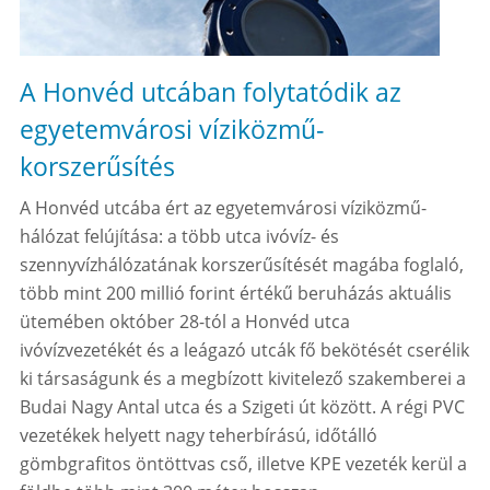
A Honvéd utcában folytatódik az
egyetemvárosi víziközmű-
korszerűsítés
A Honvéd utcába ért az egyetemvárosi víziközmű-
hálózat felújítása: a több utca ivóvíz- és
szennyvízhálózatának korszerűsítését magába foglaló,
több mint 200 millió forint értékű beruházás aktuális
ütemében október 28-tól a Honvéd utca
ivóvízvezetékét és a leágazó utcák fő bekötését cserélik
ki társaságunk és a megbízott kivitelező szakemberei a
Budai Nagy Antal utca és a Szigeti út között. A régi PVC
vezetékek helyett nagy teherbírású, időtálló
gömbgrafitos öntöttvas cső, illetve KPE vezeték kerül a