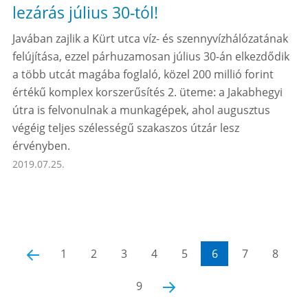
lezárás július 30-tól!
Javában zajlik a Kürt utca víz- és szennyvízhálózatának
felújítása, ezzel párhuzamosan július 30-án elkezdődik
a több utcát magába foglaló, közel 200 millió forint
értékű komplex korszerűsítés 2. üteme: a Jakabhegyi
útra is felvonulnak a munkagépek, ahol augusztus
végéig teljes szélességű szakaszos útzár lesz
érvényben.
2019.07.25.
‹
1
2
3
4
5
6
7
8
9
›