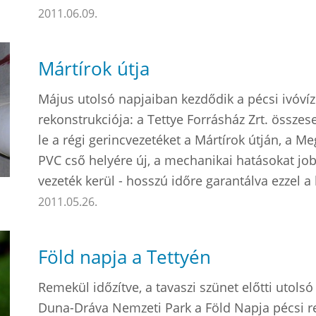
2011.06.09.
Mártírok útja
Május utolsó napjaiban kezdődik a pécsi ivóvíz
rekonstrukciója: a Tettye Forrásház Zrt. össze
le a régi gerincvezetéket a Mártírok útján, a Me
PVC cső helyére új, a mechanikai hatásokat job
vezeték kerül - hosszú időre garantálva ezzel a
2011.05.26.
Föld napja a Tettyén
Remekül időzítve, a tavaszi szünet előtti utols
Duna-Dráva Nemzeti Park a Föld Napja pécsi r