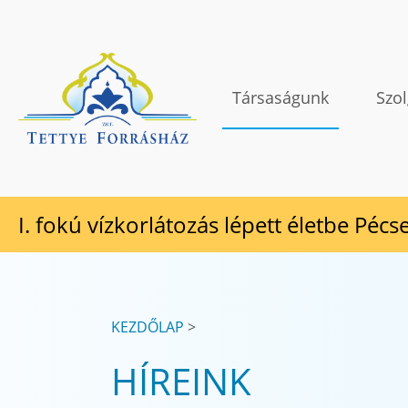
Tovább a tartalomhoz
TETTYE FORRÁSHÁZ Zrt.
Társaságunk
Szol
I. fokú vízkorlátozás lépett életbe Pécs
KEZDŐLAP
HÍREINK