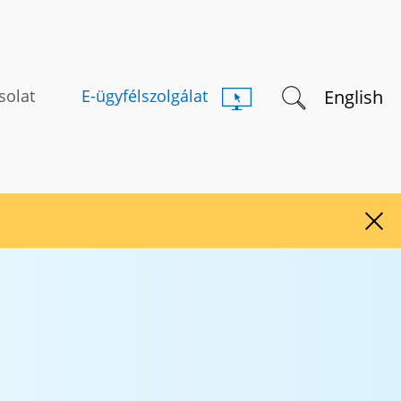
Keresés indítás
English
solat
E-ügyfélszolgálat
Figy