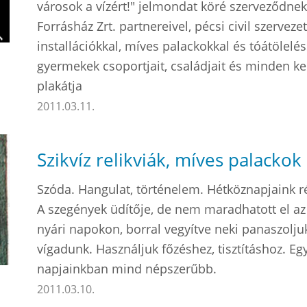
városok a vízért!" jelmondat köré szerveződnek
Forrásház Zrt. partnereivel, pécsi civil szerve
installációkkal, míves palackokkal és tóátölelés
gyermekek csoportjait, családjait és minden k
plakátja
2011.03.11.
Szikvíz relikviák, míves palackok 
Szóda. Hangulat, történelem. Hétköznapjaink r
A szegények üdítője, de nem maradhatott el az 
nyári napokon, borral vegyítve neki panaszolju
vígadunk. Használjuk főzéshez, tisztításhoz. Egy
napjainkban mind népszerűbb.
2011.03.10.