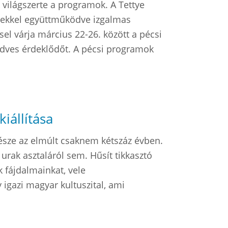
 világszerte a programok. A Tettye
zetekkel együttműködve izgalmas
sel várja március 22-26. között a pécsi
edves érdeklődőt. A pécsi programok
kiállítása
észe az elmúlt csaknem kétszáz évben.
urak asztaláról sem. Hűsít tikkasztó
k fájdalmainkat, vele
 igazi magyar kultuszital, ami