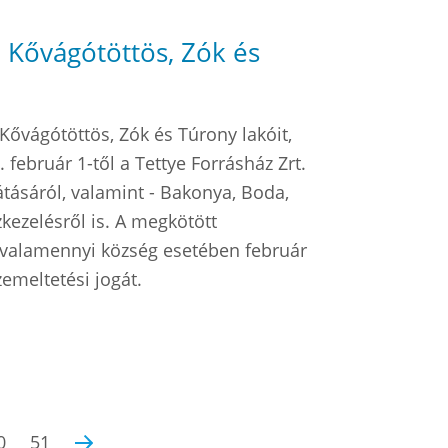
, Kővágótöttös, Zók és
Kővágótöttös, Zók és Túrony lakóit,
ebruár 1-től a Tettye Forrásház Zrt.
tásáról, valamint - Bakonya, Boda,
kezelésről is. A megkötött
 valamennyi község esetében február
zemeltetési jogát.
0
51
›