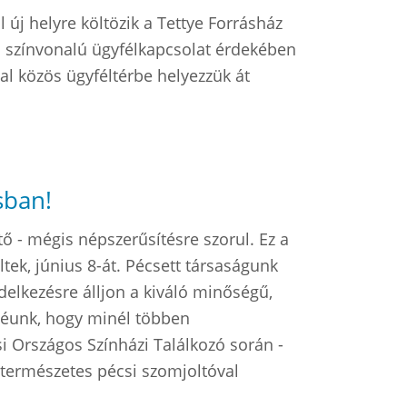
ól új helyre költözik a Tettye Forrásház
as színvonalú ügyfélkapcsolat érdekében
val közös ügyféltérbe helyezzük át
sban!
ő - mégis népszerűsítésre szorul. Ez a
ltek, június 8-át. Pécsett társaságunk
delkezésre álljon a kiváló minőségű,
Céunk, hogy minél többen
si Országos Színházi Találkozó során -
 természetes pécsi szomjoltóval