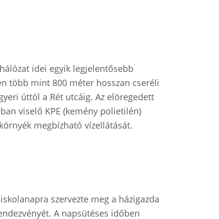
hálózat idei egyik legjelentősebb
sen több mint 800 méter hosszan cseréli
gyeri úttól a Rét utcáig. Az elöregedett
ban viselő KPE (kemény polietilén)
 környék megbízható vízellátását.
ó iskolanapra szervezte meg a házigazda
endezvényét. A napsütéses időben