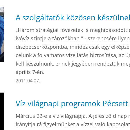
A szolgáltatók közösen készülne
„Három stratégiai fővezeték is meghibásodott eg
ivóvíz szintje a tározókban." - szerencsére ilye
diszpécserközpontba, mindez csak egy elképzel
célunk a folyamatos vízellátás biztosítása, az ú
kell készülnünk, ennek jegyében rendeztük meg 
április 7-én.
2011.04.07.
Víz világnapi programok Pécsett
Március 22-e a víz világnapja. A jeles zöld n
irányítja rá figyelmünket a vízzel való kapcsolat