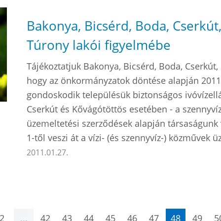
Bakonya, Bicsérd, Boda, Cserkút
Túrony lakói figyelmébe
Tájékoztatjuk Bakonya, Bicsérd, Boda, Cserkút, 
hogy az önkormányzatok döntése alapján 2011. f
gondoskodik településük biztonságos ivóvízellá
Cserkút és Kővágótöttös esetében - a szennyvíz
üzemeltetési szerződések alapján társaságunk
1-től veszi át a vízi- (és szennyvíz-) közművek ü
2011.01.27.
2
...
42
43
44
45
46
47
48
49
5