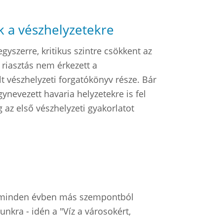
k a vészhelyzetekre
yszerre, kritikus szintre csökkent az
n riasztás nem érkezett a
t vészhelyzeti forgatókönyv része. Bár
gynevezett havaria helyzetekre is fel
az első vészhelyzeti gyakorlatot
ap minden évben más szempontból
unkra - idén a "Víz a városokért,