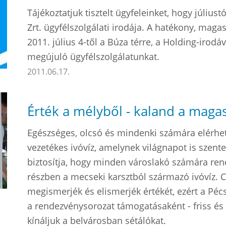
Tájékoztatjuk tisztelt ügyfeleinket, hogy júliust
Zrt. ügyfélszolgálati irodája. A hatékony, mag
2011. július 4-től a Búza térre, a Holding-irodá
megújuló ügyfélszolgálatunkat.
2011.06.17.
Érték a mélyből - kaland a maga
Egészséges, olcsó és mindenki számára elérhet
vezetékes ivóvíz, amelynek világnapot is szente
biztosítja, hogy minden városlakó számára ren
részben a mecseki karsztból származó ivóvíz. 
megismerjék és elismerjék értékét, ezért a Péc
a rendezvénysorozat támogatásaként - friss és
kínáljuk a belvárosban sétálókat.