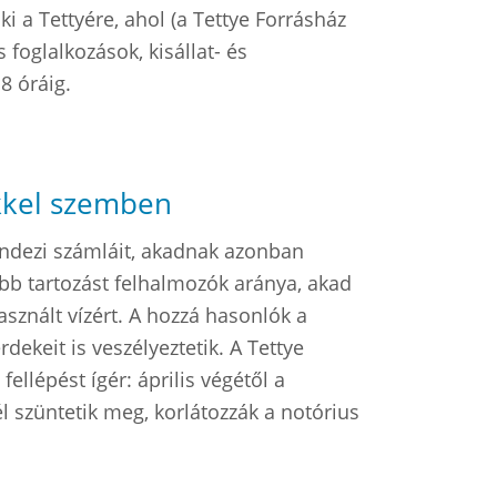
ki a Tettyére, ahol (a Tettye Forrásház
 foglalkozások, kisállat- és
8 óráig.
őkkel szemben
endezi számláit, akadnak azonban
bb tartozást felhalmozók aránya, akad
asznált vízért. A hozzá hasonlók a
rdekeit is veszélyeztetik. A Tettye
ellépést ígér: április végétől a
 szüntetik meg, korlátozzák a notórius