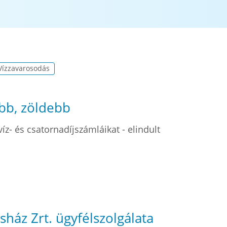
Vízzavarosodás
bb, zöldebb
víz- és csatornadíjszámláikat - elindult
ásház Zrt. ügyfélszolgálata