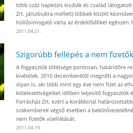
több száz napközis kisdiák és család látogatott 
Zrt. játszósátra mellett) többek között kézműves
hüllősimogató várta az érdeklődőket egészen 1
2011.04.21.
Szigorúbb fellépés a nem fizet
A fogyasztók többsége pontosan, határidőre r
kivételek. 2010 decemberétől megnőtt a nagyo
olyan is, aki több mint egy éve nem fizet az elh
kötelezettségeiket időben teljesítő fogyasztók é
Forrásház Zrt. ezért a korábbinál határozottabb f
szakemberek végső esetben a bekötővezetéknél
nem fizetők vízellátását.
2011.04.19.