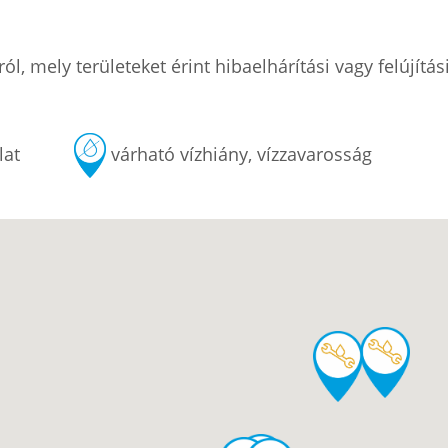
l, mely területeket érint hibaelhárítási vagy felújítás
lat
várható vízhiány, vízzavarosság