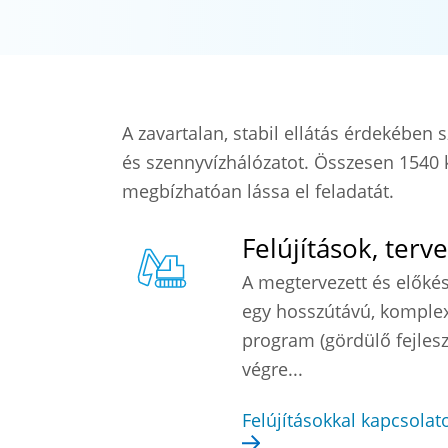
A zavartalan, stabil ellátás érdekében 
és szennyvízhálózatot. Összesen 1540 k
megbízhatóan lássa el feladatát.
Felújítások, ter
A megtervezett és előkés
egy hosszútávú, komplex 
program (gördülő fejleszt
végre...
Felújításokkal kapcsolat