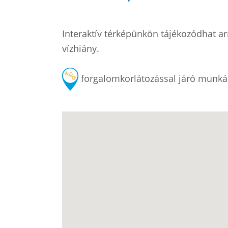
Interaktív térképünkön tájékozódhat arró
vízhiány.
forgalomkorlátozással járó munká