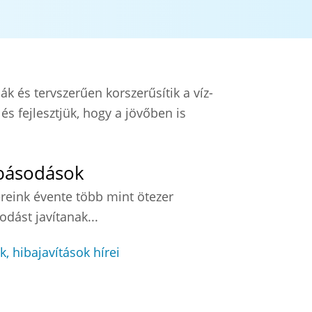
ák és tervszerűen korszerűsítik a víz-
s fejlesztjük, hogy a jövőben is
básodások
eink évente több mint ötezer
dást javítanak...
, hibajavítások hírei