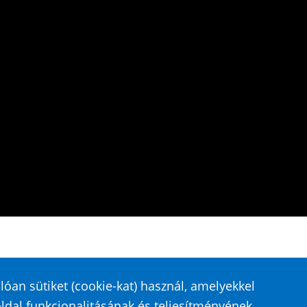
óan sütiket (cookie-kat) használ, amelyekkel
ldal funkcionalitásának és teljesítményének