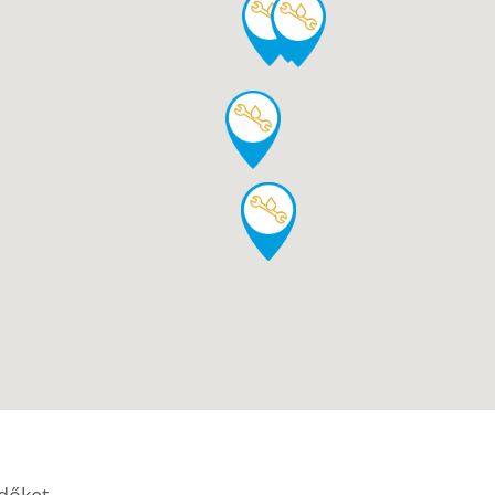
edőket