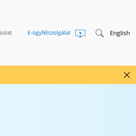
Keresés indítás
English
solat
E-ügyfélszolgálat
Figy