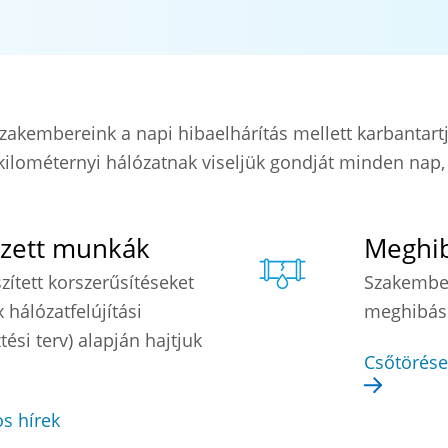
szakembereink a napi hibaelhárítás mellett karbantartj
ilométernyi hálózatnak viseljük gondját minden nap, é
vezett munkák
Meghi
zített korszerűsítéseket
Szakember
hálózatfelújítási
meghibáso
ési terv) alapján hajtjuk
Csőtörések
os hírek