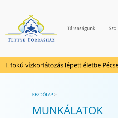
Tovább a tartalomhoz
TETTYE FORRÁSHÁZ Zrt.
Társaságunk
Szol
I. fokú vízkorlátozás lépett életbe Pécs
KEZDŐLAP
MUNKÁLATOK