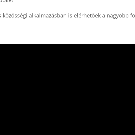
 közösségi alkalmazásban is elérhetőek a nagyobb f