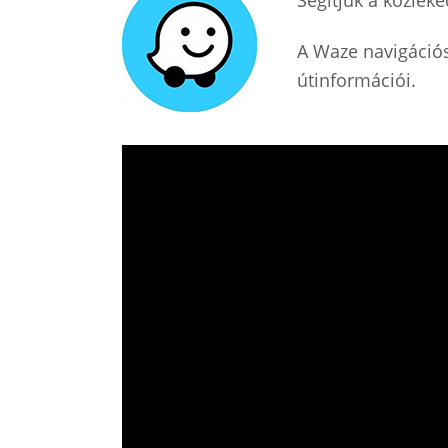
A Waze navigációs
útinformációi.