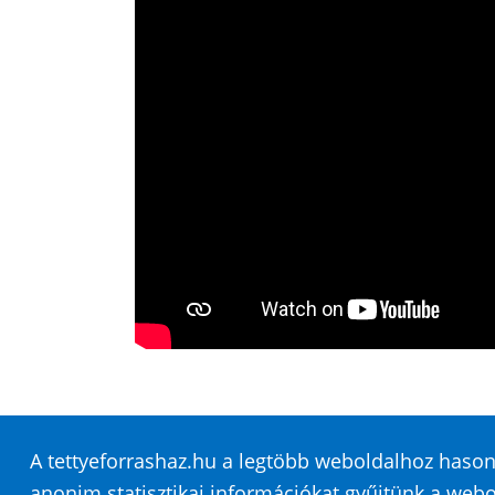
A tettyeforrashaz.hu a legtöbb weboldalhoz hasonl
anonim statisztikai információkat gyűjtünk a webo