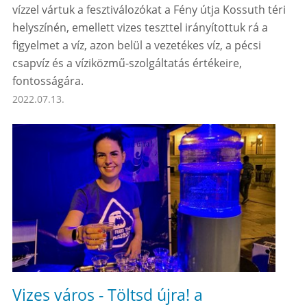
vízzel vártuk a fesztiválozókat a Fény útja Kossuth téri
helyszínén, emellett vizes teszttel irányítottuk rá a
figyelmet a víz, azon belül a vezetékes víz, a pécsi
csapvíz és a víziközmű-szolgáltatás értékeire,
fontosságára.
2022.07.13.
Vizes város - Töltsd újra! a