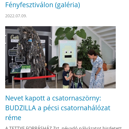
Fényfesztiválon (galéria)
2022.07.09.
Nevet kapott a csatornaszörny:
BUDZILLA a pécsi csatornahálózat
réme
A TETTYE FORRÁSHÁZ Zrt. névadó pályázatot hirdetett