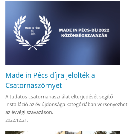
Made in Pécs-díjra jelölték a
Csatornaszörnyet
A tudatos csatornahasználat elterjedését segítő
installáció az év újdonsága kategóriában versenyezhet
az évvégi szavazáson.
2022.12.21.