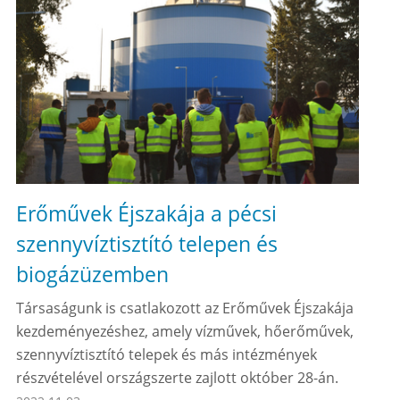
Erőművek Éjszakája a pécsi
szennyvíztisztító telepen és
biogázüzemben
Társaságunk is csatlakozott az Erőművek Éjszakája
kezdeményezéshez, amely vízművek, hőerőművek,
szennyvíztisztító telepek és más intézmények
részvételével országszerte zajlott október 28-án.