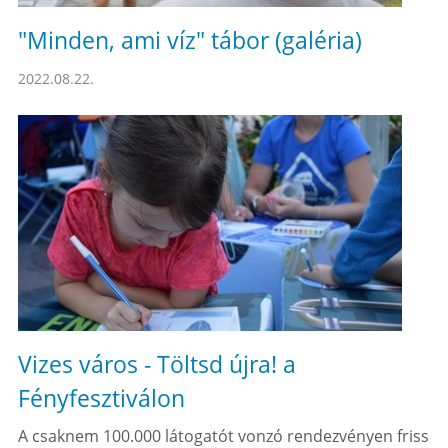
"Minden, ami víz" tábor (galéria)
2022.08.22.
Vizes város - Töltsd újra! a
Fényfesztiválon
A csaknem 100.000 látogatót vonzó rendezvényen friss