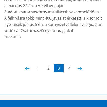
a március 22-én, a Víz világnapján
átadott Csatornaszörny installációhoz kapcsolódóan.
A felhívásra több mint 400 javaslat érkezett, a kisorsolt
nyertesek június 5-én, a környezetvédelem világnapján
vették át Csatornaszörny-csomagjukat.
2022.06.07.
‹
1
2
3
4
›
Honlaptérkép