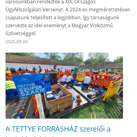
városunkban rendezték a XIX. Országos
Ügyfélszolgálati Versenyt. A 2024-es megmérettetésen
csapatunk teljesített a legjobban, így társaságunk
szervezte az idei eseményt a Magyar Víziközmű
Szövetséggel.
2025.09.24.
A TETTYE FORRÁSHÁZ szerelői a