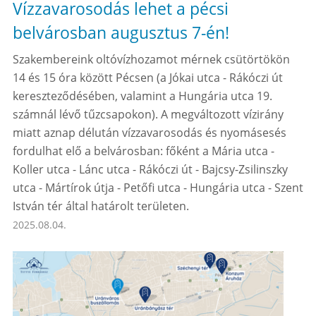
Vízzavarosodás lehet a pécsi
belvárosban augusztus 7-én!
Szakembereink oltóvízhozamot mérnek csütörtökön
14 és 15 óra között Pécsen (a Jókai utca - Rákóczi út
kereszteződésében, valamint a Hungária utca 19.
számnál lévő tűzcsapokon). A megváltozott vízirány
miatt aznap délután vízzavarosodás és nyomásesés
fordulhat elő a belvárosban: főként a Mária utca -
Koller utca - Lánc utca - Rákóczi út - Bajcsy-Zsilinszky
utca - Mártírok útja - Petőfi utca - Hungária utca - Szent
István tér által határolt területen.
2025.08.04.