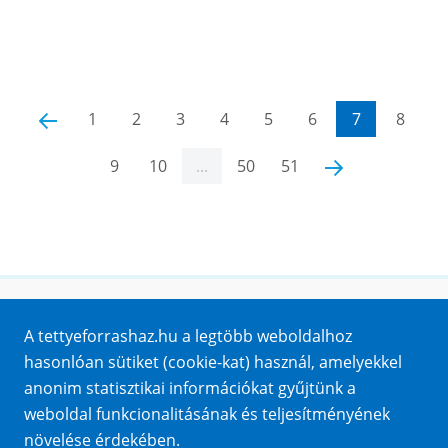
‹
1
2
3
4
5
6
7
8
9
10
...
50
51
›
Honlaptérkép
A tettyeforrashaz.hu a legtöbb weboldalhoz
Impresszum
hasonlóan sütiket (cookie-kat) használ, amelyekkel
Sütik
anonim statisztikai információkat gyűjtünk a
Adatvédelem
weboldal funkcionalitásának és teljesítményének
Közérdekű adatok
növelése érdekében.