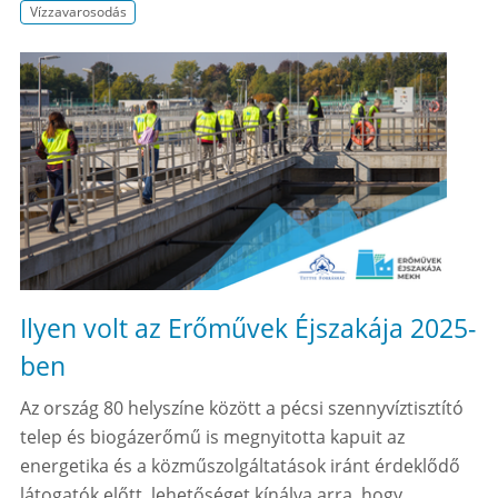
Vízzavarosodás
Ilyen volt az Erőművek Éjszakája 2025-
ben
Az ország 80 helyszíne között a pécsi szennyvíztisztító
telep és biogázerőmű is megnyitotta kapuit az
energetika és a közműszolgáltatások iránt érdeklődő
látogatók előtt, lehetőséget kínálva arra, hogy