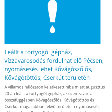
Leállt a tortyogói gépház,
vízzavarosodás fordulhat elő Pécsen,
nyomásesés lehet Kővágószőlős,
Kővágótöttös, Cserkút területén
A villamos hálózaton keletkezett hiba miatt augusztus
20-án leállt a tortyogói gépház, az üzemzavarral
összefüggésben Kővágószőlős, Kővágótöttös és
Cserkút magasabban fekvő területein nyomásesés,