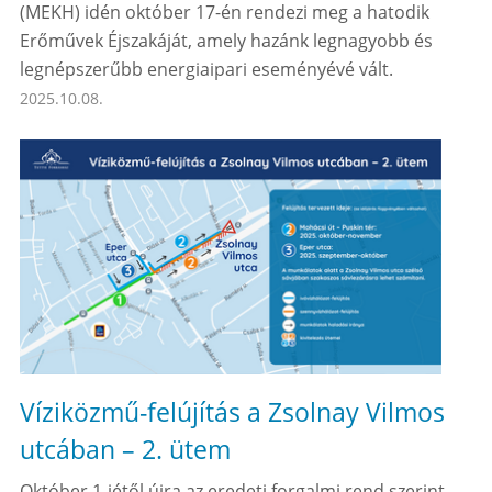
(MEKH) idén október 17-én rendezi meg a hatodik
Erőművek Éjszakáját, amely hazánk legnagyobb és
legnépszerűbb energiaipari eseményévé vált.
2025.10.08.
Víziközmű-felújítás a Zsolnay Vilmos
utcában – 2. ütem
Október 1-jétől újra az eredeti forgalmi rend szerint