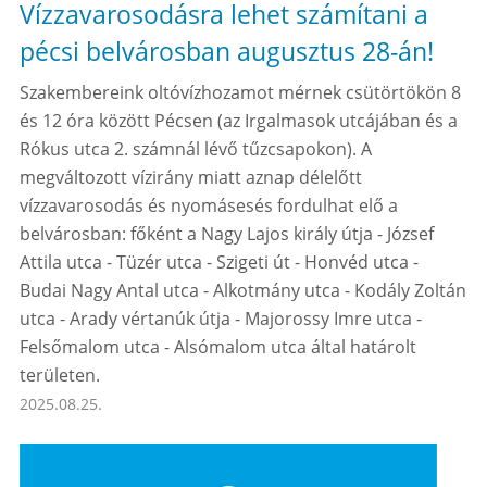
Vízzavarosodásra lehet számítani a
pécsi belvárosban augusztus 28-án!
Szakembereink oltóvízhozamot mérnek csütörtökön 8
és 12 óra között Pécsen (az Irgalmasok utcájában és a
Rókus utca 2. számnál lévő tűzcsapokon). A
megváltozott vízirány miatt aznap délelőtt
vízzavarosodás és nyomásesés fordulhat elő a
belvárosban: főként a Nagy Lajos király útja - József
Attila utca - Tüzér utca - Szigeti út - Honvéd utca -
Budai Nagy Antal utca - Alkotmány utca - Kodály Zoltán
utca - Arady vértanúk útja - Majorossy Imre utca -
Felsőmalom utca - Alsómalom utca által határolt
területen.
2025.08.25.