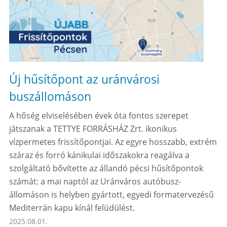
Új hűsítőpont az uránvárosi
buszállomáson
A hőség elviselésében évek óta fontos szerepet
játszanak a TETTYE FORRÁSHÁZ Zrt. ikonikus
vízpermetes frissítőpontjai. Az egyre hosszabb, extrém
száraz és forró kánikulai időszakokra reagálva a
szolgáltató bővítette az állandó pécsi hűsítőpontok
számát: a mai naptól az Uránváros autóbusz-
állomáson is helyben gyártott, egyedi formatervezésű
Mediterrán kapu kínál felüdülést.
2025.08.01.