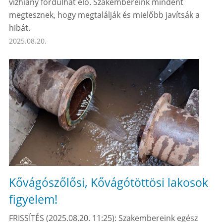
vízhiány fordulhat elő. Szakembereink mindent
megtesznek, hogy megtalálják és mielőbb javítsák a
hibát.
2025.08.20.
Kővágószőlősi, Kővágótöttösi lakosok
figyelem!
FRISSÍTÉS (2025.08.20. 11:25): Szakembereink egész