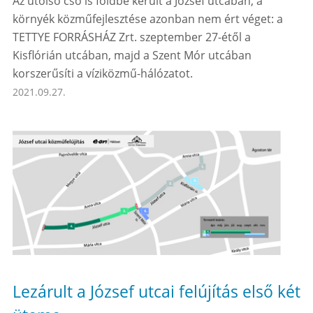
Az utolsó cső is földbe került a József utcában, a
környék közműfejlesztése azonban nem ért véget: a
TETTYE FORRÁSHÁZ Zrt. szeptember 27-étől a
Kisflórián utcában, majd a Szent Mór utcában
korszerűsíti a víziközmű-hálózatot.
2021.09.27.
Lezárult a József utcai felújítás első két