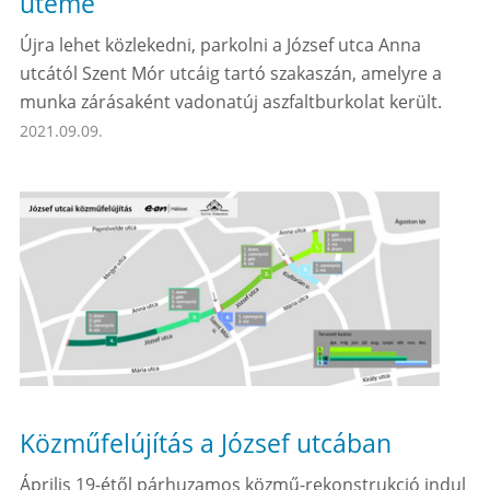
üteme
Újra lehet közlekedni, parkolni a József utca Anna
utcától Szent Mór utcáig tartó szakaszán, amelyre a
munka zárásaként vadonatúj aszfaltburkolat került.
2021.09.09.
Közműfelújítás a József utcában
Április 19-étől párhuzamos közmű-rekonstrukció indul