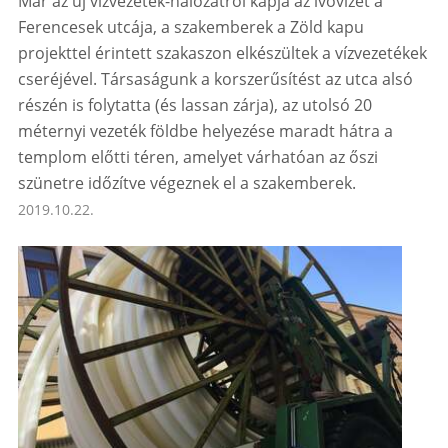
Már az új vízvezeték-hálózatról kapja az ivóvizet a
Ferencesek utcája, a szakemberek a Zöld kapu
projekttel érintett szakaszon elkészültek a vízvezetékek
cseréjével. Társaságunk a korszerűsítést az utca alsó
részén is folytatta (és lassan zárja), az utolsó 20
méternyi vezeték földbe helyezése maradt hátra a
templom előtti téren, amelyet várhatóan az őszi
szünetre időzítve végeznek el a szakemberek.
2019.10.22.