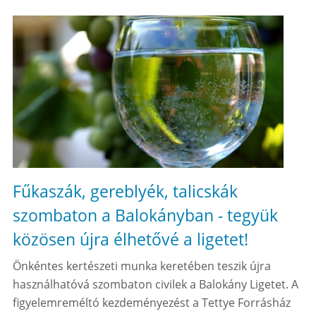
Fűkaszák, gereblyék, talicskák
szombaton a Balokányban - tegyük
közösen újra élhetővé a ligetet!
Önkéntes kertészeti munka keretében teszik újra
használhatóvá szombaton civilek a Balokány Ligetet. A
figyelemreméltó kezdeményezést a Tettye Forrásház