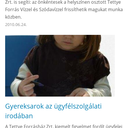
Zrt. is segíti: az önkéntesek a helyszínen osztott Tettye
Forrás Vízzel és Szódavízzel frissíthetik magukat munka
közben.
2010.06.24.
Gyereksarok az ügyfélszolgálati
irodában
A Tettye Forrásház Zrt. kiemelt figyelmet fordít ügyfelei