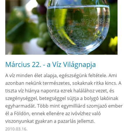
Március 22. - a Víz Világnapja
A víz minden élet alapja, egészségünk feltétele. Ami
azonban nekünk természetes, sokaknak ritka kincs. A
tiszta víz hiánya naponta ezrek halálához vezet, és
szegénységgel, betegséggel sújtja a bolygó lakóinak
egyharmadát. Több mint egymilliárd szomjazó ember
él a Földön, ennek ellenére az ivóvízhez való
viszonyunkat gyakran a pazarlás jellemzi.
2010.03.16.