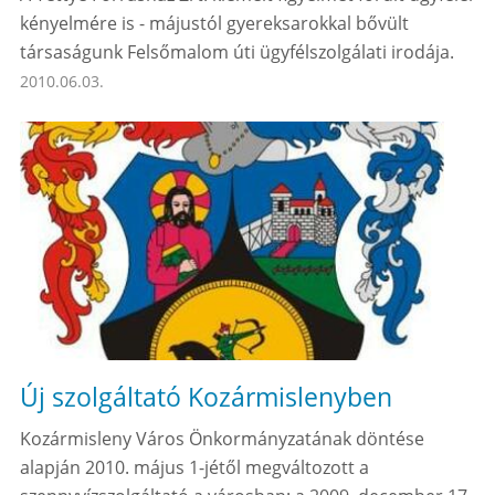
kényelmére is - májustól gyereksarokkal bővült
társaságunk Felsőmalom úti ügyfélszolgálati irodája.
2010.06.03.
Új szolgáltató Kozármislenyben
Kozármisleny Város Önkormányzatának döntése
alapján 2010. május 1-jétől megváltozott a