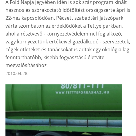
A Föld Napja jegyében idén is sok száz program kínált
hasznos és szórakoztató időtöltést országszerte április
22-hez kapcsolódóan. Pécsett szabadtéri játszópark
várta szombaton az érdeklődőket a Tettye parkban,
ahol a résztvevő - környezetvédelemmel foglalkozó,
vagy környezetünk értékeivel gazdálkodó - szervezetek,
cégek ötleteket és tanácsokat is adtak egy ökológiailag
fenntarthatóbb, kisebb fogyasztású életvitel
megvalósításához.
2010.04.28.