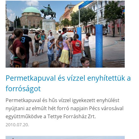
Permetkapuval és vízzel enyhítettük a
forróságot
Permetkapuval és hűs vízzel igyekezett enyhülést
nyújtani az elmúlt hét forró napjain Pécs városával
együttműködve a Tettye Forrásház Zrt.
2010.07.20.