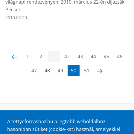
világnapi rendezvényen, 2010. március 22-én díjazzák
Pécsett.
2010.02.20.
‹
1
2
...
42
43
44
45
46
47
48
49
50
51
›
Honlaptérkép
A tettyeforrashaz.hu a legtöbb weboldalhoz
Impresszum
hasonlóan sütiket (cookie-kat) használ, amelyekkel
Sütik